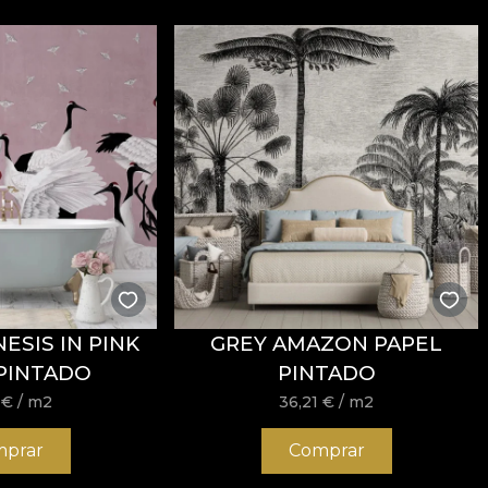
ESIS IN PINK
GREY AMAZON PAPEL
PINTADO
PINTADO
1
€
/ m2
36,21
€
/ m2
prar
Comprar