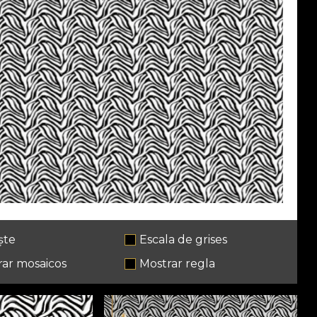
ște
Escala de grises
rar mosaicos
Mostrar regla