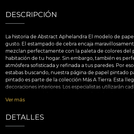
DESCRIPCIÓN
La historia de Abstract Aphelandra El modelo de pape
gusto. El estampado de cebra encaja maravillosament
mezclan perfectamente con la paleta de colores del 
habitación de tu hogar. Sin embargo, también es perfe
atmósfera sofisticada y refinada a tus paredes. Por es
estabas buscando, nuestra página de papel pintado para
pintado es parte de la colección Más A Tierra. Esta ll
decoraciones interiores. Los especialistas utilizarán 
centros comerciales, restaurantes o hoteles. Los pape
Ver más
espacio para contemplar la belleza tanto por dentro
convierta en una escapada en sí misma, una sesión de 
nuestros papeles pintados están hechos de materiales
DETALLES
de Vlies, un material no tejido, extremadamente durade