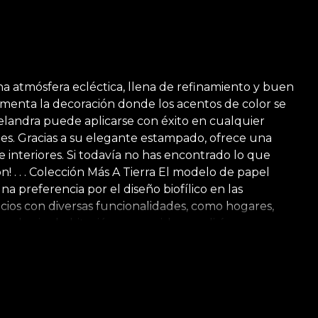
a atmósfera ecléctica, llena de refinamiento y buen
menta la decoración donde los acentos de color se
elandra puede aplicarse con éxito en cualquier
tes. Gracias a su elegante estampado, ofrece una
e interiores. Si todavía no has encontrado lo que
! . . . Colección Más A Tierra El modelo de papel
a preferencia por el diseño biofílico en las
acios con diversas funcionalidades, como hogares,
ualquier habitación en una isla paradisíaca, un
vas dimensiones para que cada momento en casa se
rbana. *Por amor y respeto a la naturaleza, todos
n nuestro proceso de producción, utilizamos una base