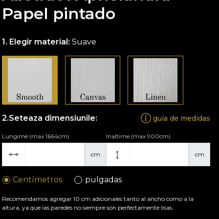
Papel pintado
Elegir material:
Suave
Seteaza dimensiunile:
guía de medidas
Lungime (max 1664cm)
Inaltime (max 900cm)
cm
cm
Centímetros
pulgadas
Recomendamos agregar 10 cm adicionales tanto al ancho como a la
altura, ya que las paredes no siempre son perfectamente lisas.