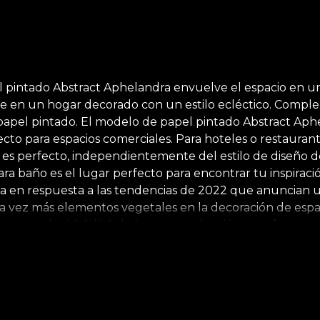
l pintado Abstract Aphelandra envuelve el espacio en un
e en un hogar decorado con un estilo ecléctico. Comple
papel pintado. El modelo de papel pintado Abstract Aph
cto para espacios comerciales. Para hoteles o restauran
o es perfecto, independientemente del estilo de diseño d
 baño es el lugar perfecto para encontrar tu inspiración
ega en respuesta a las tendencias de 2022 que anuncian un
cada vez más elementos vegetales en la decoración de esp
les pintados VLAdiLA de la nueva colección transforman c
 como por fuera. Las paredes ganan espectaculares nue
terapia en la naturaleza, desde el corazón de la jungla u
 naturales, ecológicos y biodegradables. Por lo tanto, e
ro y fácil de instalar.