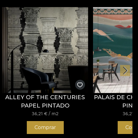
ALLEY OF THE CENTURIES
PALAIS DE CH
PAPEL PINTADO
PIN
36,21
€
/ m2
36,21
Comprar
Comp