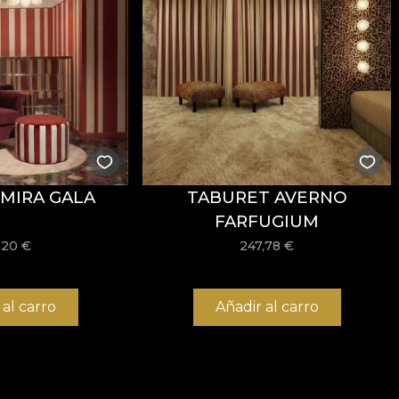
MIRA GALA
TABURET AVERNO
FARFUGIUM
,20
€
247,78
€
 al carro
Añadir al carro