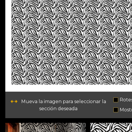
Rote
Mueva la imagen para seleccionar la
sección deseada
Most