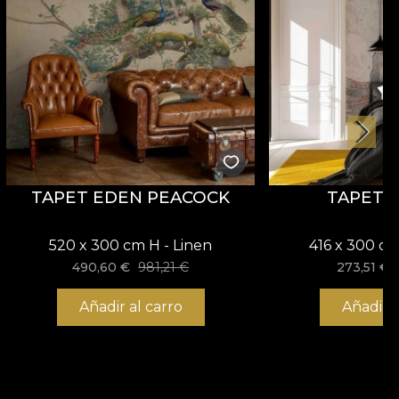
TAPET EDEN PEACOCK
TAPET C
520 x 300 cm H - Linen
416 x 300 cm
490,60
€
981,21
€
273,51
€
Añadir al carro
Añadir a