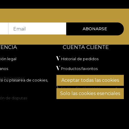
Email
ABONARSE
TENCIA
CUENTA CLIENTE
ión legal
Historial de pedidos
anos
Productos favoritos
as frecuentes
Métodos de pago
Aceptar todas las cookies
si cu plasarea de cookies,
Envío y devoluciones
Solo las cookies esenciales
ón de disputas