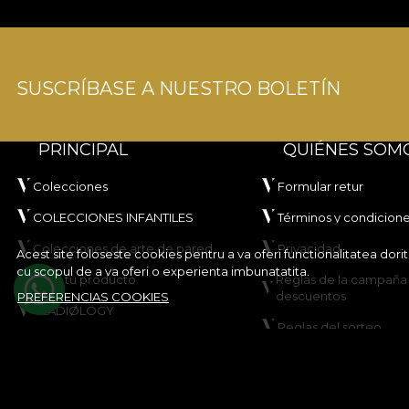
SUSCRÍBASE A NUESTRO BOLETÍN
PRINCIPAL
QUIÉNES SOM
Colecciones
Formular retur
COLECCIONES INFANTILES
Términos y condicion
Colecciones de arte de pared
Privacidad
Acest site foloseste cookies pentru a va oferi functionalitatea dor
cu scopul de a va oferi o experienta imbunatatita.
Crea tu producto
Reglas de la campaña
descuentos
PREFERENCIAS COOKIES
VLADIØLOGY
Reglas del sorteo
Contacto
Política de cookies
Mapa del sitio