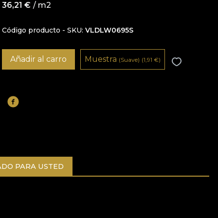
36,21
€
/ m2
Código producto - SKU
VLDLW0695S
Añadir al carro
Muestra
(Suave)
(1,91
€
)
DO PARA USTED