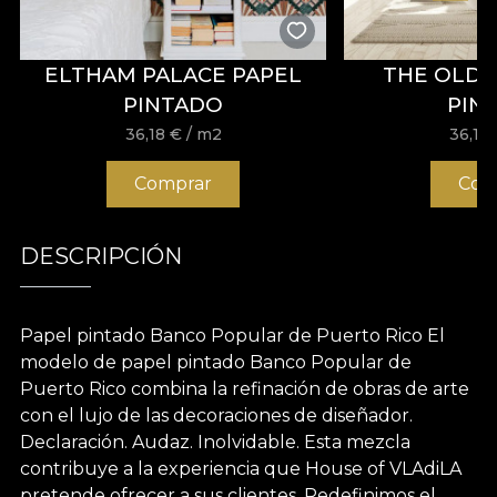
ELTHAM PALACE PAPEL
THE OLD 
PINTADO
PIN
36,18
€
/ m2
36,18
Comprar
Com
DESCRIPCIÓN
Papel pintado Banco Popular de Puerto Rico El
modelo de papel pintado Banco Popular de
Puerto Rico combina la refinación de obras de arte
con el lujo de las decoraciones de diseñador.
Declaración. Audaz. Inolvidable. Esta mezcla
contribuye a la experiencia que House of VLAdiLA
pretende ofrecer a sus clientes. Redefinimos el