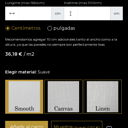
Lungime (max 1664cm)
Inaltime (max 900cm)
cm
cm
Centímetros
pulgadas
Recomendamos agregar 10 cm adicionales tanto al ancho como a la
altura, ya que las paredes no siempre son perfectamente lisas.
36,18
€
/ m2
Elegir material:
Suave
Añadir al carro
Muestra
(Suave)
(1,90
€
)