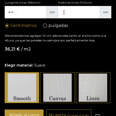
Lungime (max 1664cm)
Inaltime (max 900cm)
cm
cm
Centímetros
pulgadas
Recomendamos agregar 10 cm adicionales tanto al ancho como a la
altura, ya que las paredes no siempre son perfectamente lisas.
36,21
€
/ m2
Elegir material:
Suave
Añadir al carro
Muestra
(Suave)
(1,91
€
)