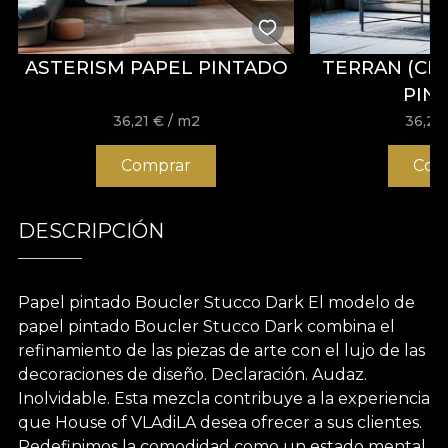
ASTERISM PAPEL PINTADO
TERRAN (CE
PIN
36,21
€
/ m2
36,21
Comprar
Com
DESCRIPCIÓN
Papel pintado Boucler Stucco Dark El modelo de
papel pintado Boucler Stucco Dark combina el
refinamiento de las piezas de arte con el lujo de las
decoraciones de diseño. Declaración. Audaz.
Inolvidable. Esta mezcla contribuye a la experiencia
que House of VLAdiLA desea ofrecer a sus clientes.
Redefinimos la comodidad como un estado mental.