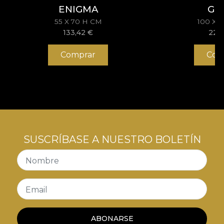
ENIGMA
GR
55 X 70 H CM
100 X 
133,42
€
228
Comprar
Com
SUSCRÍBASE A NUESTRO BOLETÍN
Nombre
Email
ABONARSE