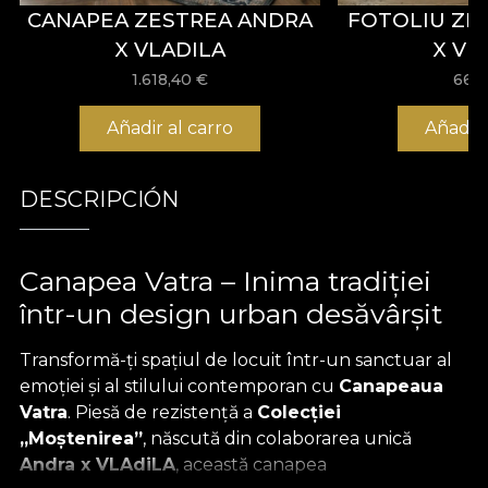
CANAPEA ZESTREA ANDRA
FOTOLIU ZE
X VLADILA
X VL
1.618,40
€
666
Añadir al carro
Añadir 
DESCRIPCIÓN
Canapea Vatra – Inima tradiției
într-un design urban desăvârșit
Transformă-ți spațiul de locuit într-un sanctuar al
emoției și al stilului contemporan cu
Canapeaua
Vatra
. Piesă de rezistență a
Colecției
„Moștenirea”
, născută din colaborarea unică
Andra x VLAdiLA
, această canapea