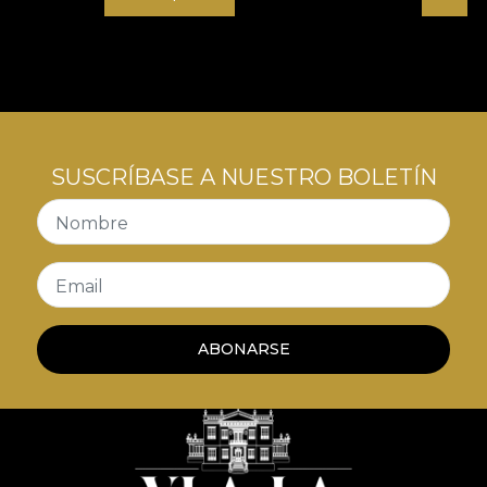
statement care își cunoaște rădăcinile și care
transformă tradiția într-o experiență contemporană
pe care o poți trăi în fiecare zi.
SUSCRÍBASE A NUESTRO BOLETÍN
Nombre
Email
ABONARSE