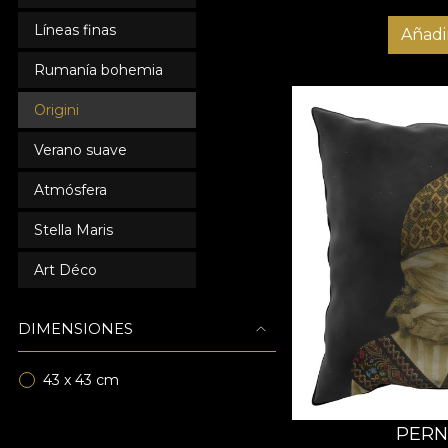
Líneas finas
Añadir
Rumanía bohemia
Origini
Verano suave
Atmósfera
Stella Maris
Art Déco
DIMENSIONES
43 x 43 cm
PERNA