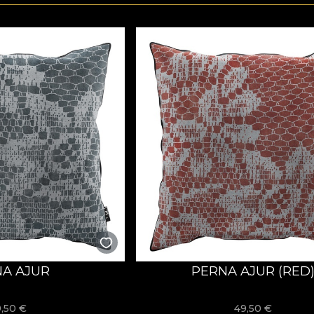
A AJUR
PERNA AJUR (RED
9,50
€
49,50
€