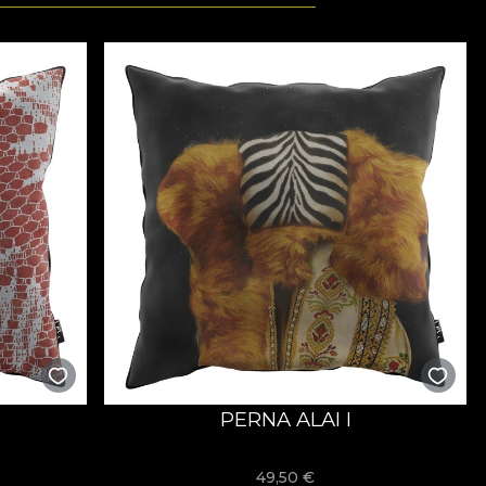
)
PERNA ALAI I
49,50
€