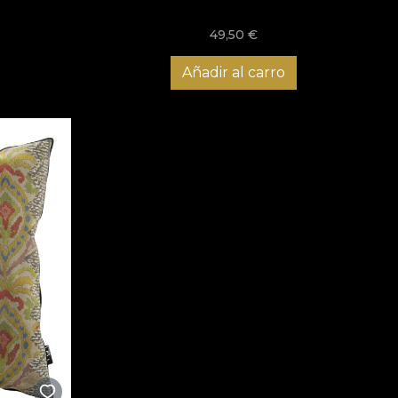
49,50
€
Añadir al carro