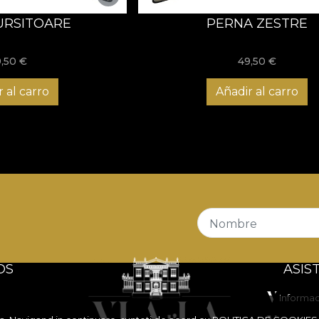
URSITOARE
PERNA ZESTRE
9,50
€
49,50
€
 al carro
Añadir al carro
Nombre
OS
ASIS
Informac