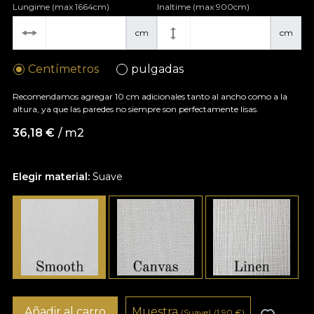
Lungime (max 1664cm)
Inaltime (max 900cm)
cm
cm
Centímetros
pulgadas
Recomendamos agregar 10 cm adicionales tanto al ancho como a la
altura, ya que las paredes no siempre son perfectamente lisas.
36,18
€
/ m2
Elegir material:
Suave
Añadir al carro
Muestra
(Suave)
(1,90
€
)