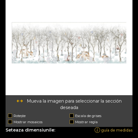
Mueva la imagen para seleccionar la sección
deseada
Rotește
Escala de grises
Mostrar mosaicos
Mostrar regla
Seteaza dimensiunile:
guía de medidas