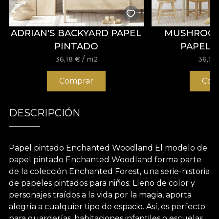
ADRIAN'S BACKYARD PAPEL
MUSHROO
PINTADO
PAPEL 
36,18
€
/ m2
36,18
Comprar
Com
DESCRIPCIÓN
Papel pintado Enchanted Woodland El modelo de
papel pintado Enchanted Woodland forma parte
de la colección Enchanted Forest, una serie-historia
de papeles pintados para niños. Lleno de color y
personajes traídos a la vida por la magia, aporta
alegría a cualquier tipo de espacio. Así, es perfecto
para guarderías, habitaciones infantiles o escuelas.