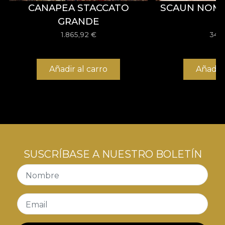
CANAPEA STACCATO
SCAUN NOM
GRANDE
1.865,92
€
342
Añadir al carro
Añadir 
SUSCRÍBASE A NUESTRO BOLETÍN
Nombre
Email