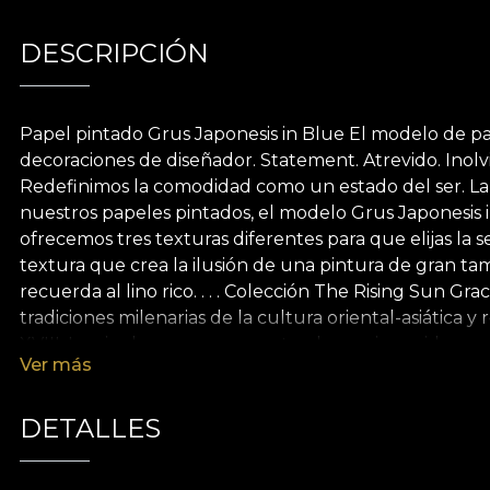
DESCRIPCIÓN
Papel pintado Grus Japonesis in Blue El modelo de pap
decoraciones de diseñador. Statement. Atrevido. Inolv
Redefinimos la comodidad como un estado del ser. La
nuestros papeles pintados, el modelo Grus Japonesis 
ofrecemos tres texturas diferentes para que elijas la s
textura que crea la ilusión de una pintura de gran ta
recuerda al lino rico. . . . Colección The Rising Sun Gr
tradiciones milenarias de la cultura oriental-asiática
XVIII. Inspirada en escenas pastorales enriquecidas 
Ver más
expresados a través de delicadas flores orientales sut
Boucher (El Jardín Chino) y Jean-Baptiste Pillement (
La atmósfera creada por esta colección prospera en im
DETALLES
a la naturaleza, todos nuestros papeles pintados est
adhesivo para la aplicación del papel pintado. De est