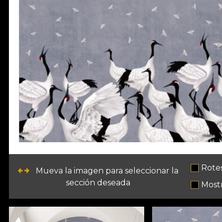
Rote
Mueva la imagen para seleccionar la
sección deseada
Most