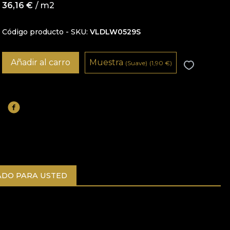
36,16
€
/ m2
Código producto - SKU
VLDLW0529S
Añadir al carro
Muestra
(Suave)
(1,90
€
)
DO PARA USTED