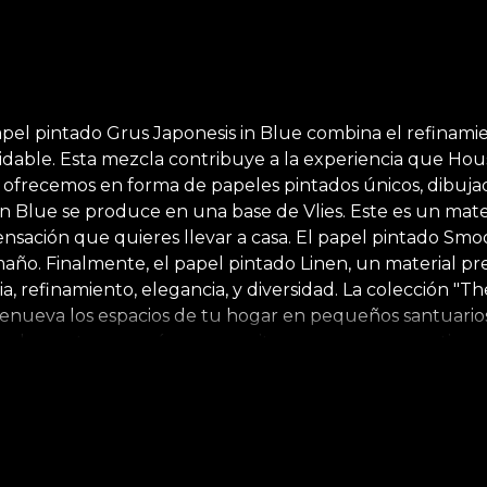
el pintado Grus Japonesis in Blue combina el refinamient
idable. Esta mezcla contribuye a la experiencia que Hous
 ofrecemos en forma de papeles pintados únicos, dibuj
in Blue se produce en una base de Vlies. Este es un mat
ensación que quieres llevar a casa. El papel pintado Smoot
maño. Finalmente, el papel pintado Linen, un material pr
acia, refinamiento, elegancia, y diversidad. La colección "
 y renueva los espacios de tu hogar en pequeños santuarios
con elementos rococó que permiten regresar a un antiguo
ilmente sombreadas e iluminadas en colores audaces y llam
Chinoiseries) crearon una colección espectacular que le 
ágenes armoniosas y pinturas del estilo oriental, refle
án hechos de materiales naturales, ecológicos y biodegra
a manera, puedes disfrutar de un proceso de redecoració