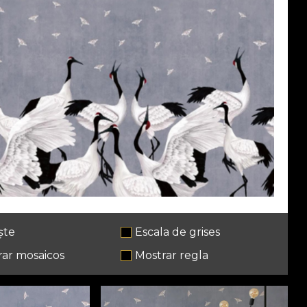
ște
Escala de grises
rar mosaicos
Mostrar regla