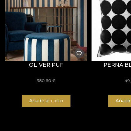
OLIVER PUF
PERNA B
380,60
€
49
Añadir al carro
Añadir