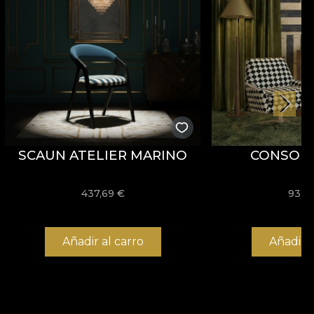
SCAUN ATELIER MARINO
CONSOL
437,69
€
932,
Añadir al carro
Añadir a