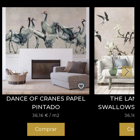
DANCE OF CRANES PAPEL
THE LAND
PINTADO
SWALLOWS B
PIN
36,16
€
/ m2
36,16
Comprar
Comp