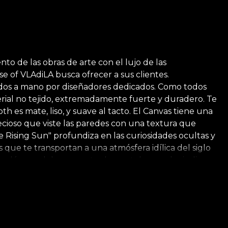
o de las obras de arte con el lujo de las
e of VLAdiLA busca ofrecer a sus clientes.
ados a mano por diseñadores dedicados. Como todos
erial no tejido, extremadamente fuerte y duradero. Te
h es mate, liso, y suave al tacto. El Canvas tiene una
ecioso que viste las paredes con una textura que
The Rising Sun" profundiza en las curiosidades ocultas y
 que te transportan a una atmósfera idílica del siglo
 edén, modelos encontrados en telas y sedas indias
ativos, y obras maestras de los artistas François
dará a tu hogar una apariencia jubilosa y majestuosa.
jando la imagen de un mundo ideal. *Por amor y respeto
dables. **House of VLAdiLA recomienda usar su propio
n rápido, seguro y eficiente que cumple con los más