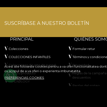
SUSCRÍBASE A NUESTRO BOLETÍN
PRINCIPAL
QUIÉNES SOM
Colecciones
Formular retur
COLECCIONES INFANTILES
Términos y condicion
Colecciones de arte de pared
Privacidad
Acest site foloseste cookies pentru a va oferi functionalitatea dor
cu scopul de a va oferi o experienta imbunatatita.
Crea tu producto
Reglas de la campaña
descuentos
PREFERENCIAS COOKIES
VLADIØLOGY
Reglas del sorteo
Contacto
Política de cookies
Mapa del sitio