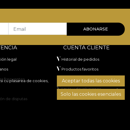
Email
ABONARSE
TENCIA
CUENTA CLIENTE
ión legal
Historial de pedidos
anos
Productos favoritos
as frecuentes
Métodos de pago
Aceptar todas las cookies
si cu plasarea de cookies,
Envío y devoluciones
Solo las cookies esenciales
ón de disputas