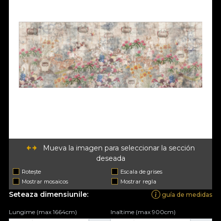
Mueva la imagen para seleccionar la sección
deseada
Rotește
Escala de grises
Mostrar mosaicos
Mostrar regla
Seteaza dimensiunile:
guía de medidas
Lungime (max 1664cm)
Inaltime (max 900cm)