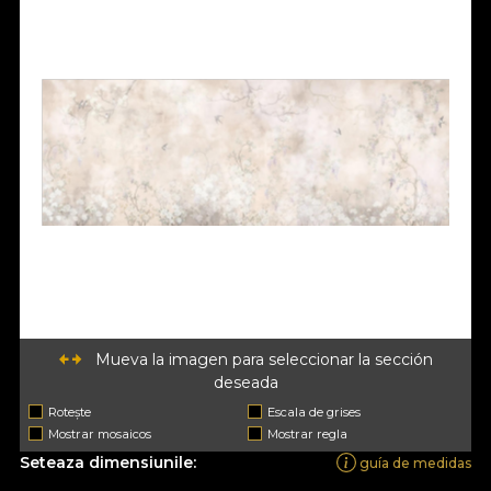
Mueva la imagen para seleccionar la sección
deseada
Rotește
Escala de grises
Mostrar mosaicos
Mostrar regla
Seteaza dimensiunile:
guía de medidas