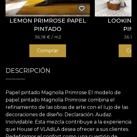
LEMON PRIMROSE PAPEL
LOOKING
PINTADO
PIN
36,18
€
/ m2
36,18
Comprar
Com
DESCRIPCIÓN
Papel pintado Magnolia Primrose El modelo de
papel pintado Magnolia Primrose combina el
refinamiento de las obras de arte con el lujo de las
decoraciones de diseño. Declaración. Audaz.
Inolvidable. Esta mezcla contribuye a la experiencia
que House of VLAdiLA desea ofrecer a sus clientes.
Redefinimos el confort como una cuestión de