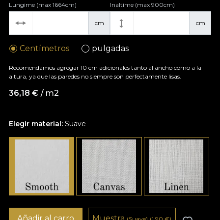
Lungime (max 1664cm)
Inaltime (max 900cm)
cm
cm
Centímetros
pulgadas
Recomendamos agregar 10 cm adicionales tanto al ancho como a la
altura, ya que las paredes no siempre son perfectamente lisas.
36,18
€
/ m2
Elegir material:
Suave
Añadir al carro
Muestra
(Suave)
(1,90
€
)