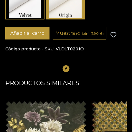
Añadir al carro
Muestra
(Origin)
(1,90
€
)
Código producto - SKU
VLDLT0201O
PRODUCTOS SIMILARES