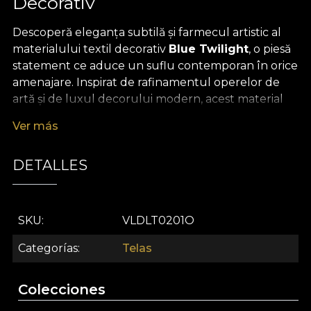
Decorativ
Descoperă eleganța subtilă și farmecul artistic al
materialului textil decorativ
Blue Twilight
, o piesă
statement ce aduce un suflu contemporan în orice
amenajare. Inspirat de rafinamentul operelor de
artă și de luxul decorului modern, acest material
textil premium captivează prin alăturarea
Ver más
nuanțelor pastelate de albastru, pudrat și diafan,
evocând misterul și delicatețea unei seri liniștite.
DETALLES
Pattern-ul abstract, realizat cu atenție la detalii,
creează o atmosferă serenă și sofisticată,
transformând fiecare spațiu într-un refugiu de
liniște și inspirație.
SKU
VLDLT0201O
Versatilitatea materialului Blue Twilight deschide o
Categorías
Telas
lume de posibilități creative pentru design interior.
Poate fi folosit cu ușurință pentru draperii ample
Colecciones
ce filtrează lumina într-un mod elegant, pentru
tapițeria mobilierului, perne decorative care