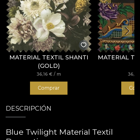
MATERIAL TEXTIL SHANTI
MATERIAL TE
(GOLD)
36,16
€
/ m
36,1
Comprar
Com
DESCRIPCIÓN
Blue Twilight Material Textil