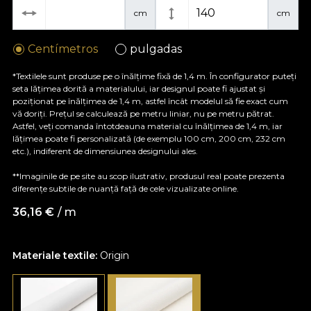
cm
cm
Centímetros
pulgadas
*Textilele sunt produse pe o înălțime fixă de 1,4 m. În configurator puteți
seta lățimea dorită a materialului, iar designul poate fi ajustat și
poziționat pe înălțimea de 1,4 m, astfel încât modelul să fie exact cum
vă doriți. Prețul se calculează pe metru liniar, nu pe metru pătrat.
Astfel, veți comanda întotdeauna material cu înălțimea de 1,4 m, iar
lățimea poate fi personalizată (de exemplu 100 cm, 200 cm, 232 cm
etc.), indiferent de dimensiunea designului ales.
**Imaginile de pe site au scop ilustrativ, produsul real poate prezenta
diferențe subtile de nuanță față de cele vizualizate online.
36,16
€
/ m
Materiale textile:
Origin