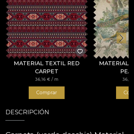
MATERIAL TEXTIL RED
MATERIAL 
CARPET
PEA
36,16
€
/ m
36,1
Comprar
Com
DESCRIPCIÓN