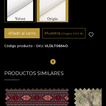
Añadir al carro
Muestra
(Origin)
(1,90
€
)
Código producto - SKU
VLDLT0654O
PRODUCTOS SIMILARES