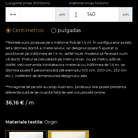
Lungime (max 1000cm)
Inaltime (max 140cm)
cm
cm
Centímetros
pulgadas
*Textilele sunt produse pe o înălțime fixă de 1,4 m. În configurator puteți
seta lățimea dorită a materialului, iar designul poate fi ajustat și
poziționat pe înălțimea de 1,4 m, astfel încât modelul să fie exact cum
vă doriți. Prețul se calculează pe metru liniar, nu pe metru pătrat.
Astfel, veți comanda întotdeauna material cu înălțimea de 1,4 m, iar
lățimea poate fi personalizată (de exemplu 100 cm, 200 cm, 232 cm
etc.), indiferent de dimensiunea designului ales.
**Imaginile de pe site au scop ilustrativ, produsul real poate prezenta
diferențe subtile de nuanță față de cele vizualizate online.
36,16
€
/ m
Materiale textile:
Origin