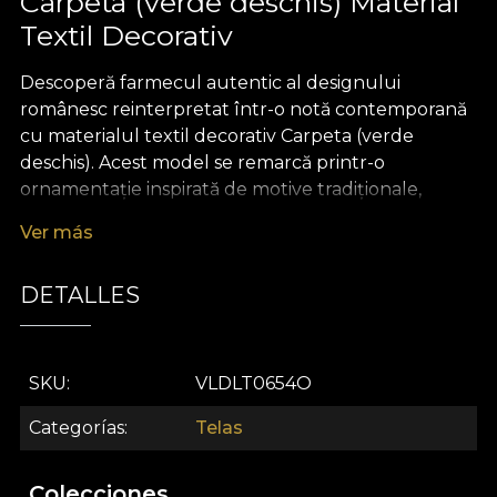
Carpeta (verde deschis) Material
Textil Decorativ
Descoperă farmecul autentic al designului
românesc reinterpretat într-o notă contemporană
cu materialul textil decorativ Carpeta (verde
deschis). Acest model se remarcă printr-o
ornamentație inspirată de motive tradiționale,
împletite armonios cu accente orientale rafinate și
Ver más
modernizate. Paleta de verde deschis aduce o
prospețime vibrantă, completată de detalii grafice
DETALLES
desenate cu măiestrie, care evocă o atmosferă
caldă, familială și plină de bucurie. Fiecare element
al designului creează o poveste vizuală ce
transformă orice spațiu într-un univers primitor și
SKU
VLDLT0654O
plin de inspirație.
Categorías
Telas
Versatilitatea acestui material textil premium îl face
alegerea perfectă pentru proiecte de design
Colecciones