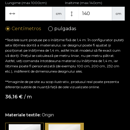
Lungime (max 1000cm)
Inaltime (max 140cm)
cm
cm
Centímetros
pulgadas
*Textilele sunt produse pe o înălțime fixă de 1,4 m. În configurator puteți
seta lățimea dorită a materialului, iar designul poate fi ajustat și
poziționat pe înălțimea de 1,4 m, astfel încât modelul să fie exact cum
vă doriți. Prețul se calculează pe metru liniar, nu pe metru pătrat.
Astfel, veți comanda întotdeauna material cu înălțimea de 1,4 m, iar
lățimea poate fi personalizată (de exemplu 100 cm, 200 cm, 232 cm
etc.), indiferent de dimensiunea designului ales.
**Imaginile de pe site au scop ilustrativ, produsul real poate prezenta
diferențe subtile de nuanță față de cele vizualizate online.
36,16
€
/ m
Materiale textile:
Origin