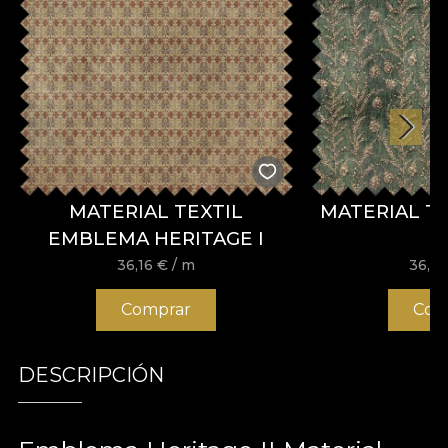
MATERIAL TEXTIL
MATERIAL T
EMBLEMA HERITAGE I
36,16
€
/ m
36,1
Comprar
Com
DESCRIPCIÓN