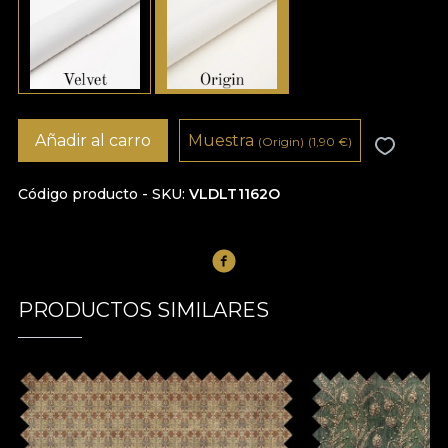
Añadir al carro
Muestra
(Origin)
(1,90
€
)
Código producto - SKU
VLDLT1162O
PRODUCTOS SIMILARES