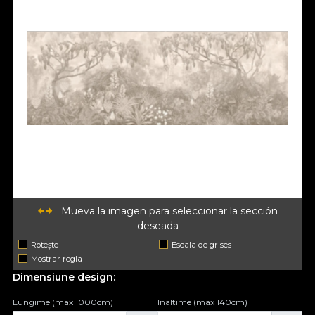
Mueva la imagen para seleccionar la sección
deseada
Rotește
Escala de grises
Mostrar regla
Dimensiune design:
Lungime (max 1000cm)
Inaltime (max 140cm)