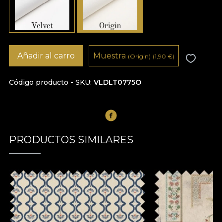
Añadir al carro
Muestra
(Origin)
(1,90
€
)
Código producto - SKU
VLDLT0775O
PRODUCTOS SIMILARES