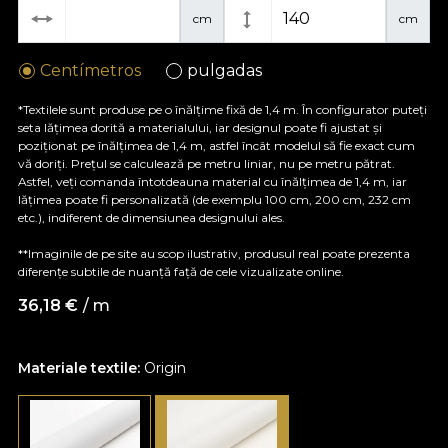
cm
cm
Centímetros
pulgadas
*Textilele sunt produse pe o înălțime fixă de 1,4 m. În configurator puteți
seta lățimea dorită a materialului, iar designul poate fi ajustat și
poziționat pe înălțimea de 1,4 m, astfel încât modelul să fie exact cum
vă doriți. Prețul se calculează pe metru liniar, nu pe metru pătrat.
Astfel, veți comanda întotdeauna material cu înălțimea de 1,4 m, iar
lățimea poate fi personalizată (de exemplu 100 cm, 200 cm, 232 cm
etc.), indiferent de dimensiunea designului ales.
**Imaginile de pe site au scop ilustrativ, produsul real poate prezenta
diferențe subtile de nuanță față de cele vizualizate online.
36,18
€
/ m
Materiale textile:
Origin