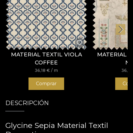
MATERIAL TEXTIL VIOLA
MATERIAL T
COFFEE
N
36,18
€
/ m
36,1
Comprar
Com
DESCRIPCIÓN
Glycine Sepia Material Textil