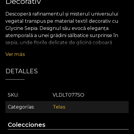
Decorativ
Descoperă rafinamentul și misterul universului
vegetal transpus pe material textil decorativ cu
Glycine Sepia. Designul său evocă eleganța
atemporală a unei grădini sălbatice surprinse în
sepia, unde florile delicate de glicină coboară
grațios printre frunze și ramuri unduitoare. Paleta
Ver más
subtilă de nuanțe calde și profunde conferă o notă
nostalgică, transformând orice spațiu într-un colț
DETALLES
de natură enigmatică, plin de armonie și poezie
vizuală.
Versatilitatea acestui material textil premium îl face
SKU
VLDLT0775O
companionul ideal pentru proiecte de design
interior sofisticate. Poate îmbrăca ferestrele ca
Categorías
Telas
draperii spectaculoase, poate adăuga o notă
exclusivistă tapițeriei mobilierului sau poate deveni
Colecciones
accentul perfect pentru perne decorative,
cuverturi sau fețe de masă. Fiecare utilizare