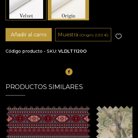
Añadir al carro
Muestra
(Origin)
(1,90
€
)
Código producto - SKU
VLDLT1120O
PRODUCTOS SIMILARES