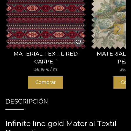
MATERIAL TEXTIL RED
MATERIAL 
CARPET
PEA
36,16
€
/ m
36,1
Comprar
Com
DESCRIPCIÓN
Infinite line gold Material Textil