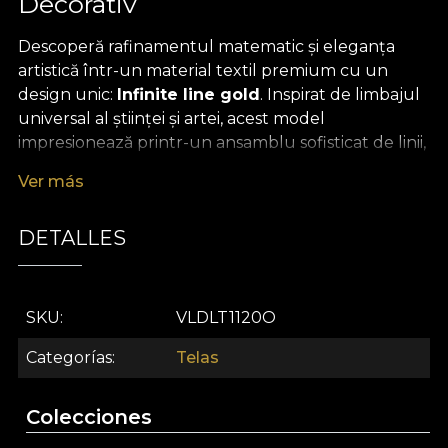
Decorativ
Descoperă rafinamentul matematic și eleganța
artistică într-un material textil premium cu un
design unic:
Infinite line gold
. Inspirat de limbajul
universal al științei și artei, acest model
impresionează printr-un ansamblu sofisticat de linii,
curbe și simboluri matematice desenate manual,
Ver más
toate împletite cu accente aurii de excepție.
Rezultatul este o compoziție vizuală captivantă, ce
DETALLES
transformă orice spațiu într-o oază de inspirație și
creativitate, aducând în decor o notă subtilă de
mister și rafinament.
SKU
VLDLT1120O
Versatilitatea acestui material textil decorativ îl
recomandă pentru nenumărate aplicații în
Categorías
Telas
designul interior contemporan. Indiferent dacă
alegi să-l folosești pentru draperii elegante,
Colecciones
tapițerie de mobilier statement, perne decorative
sau chiar cuverturi și fețe de masă,
Infinite line