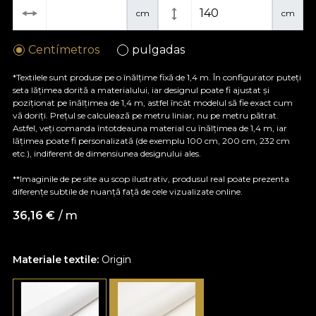
cm
cm
Centímetros
pulgadas
*Textilele sunt produse pe o înălțime fixă de 1,4 m. În configurator puteți
seta lățimea dorită a materialului, iar designul poate fi ajustat și
poziționat pe înălțimea de 1,4 m, astfel încât modelul să fie exact cum
vă doriți. Prețul se calculează pe metru liniar, nu pe metru pătrat.
Astfel, veți comanda întotdeauna material cu înălțimea de 1,4 m, iar
lățimea poate fi personalizată (de exemplu 100 cm, 200 cm, 232 cm
etc.), indiferent de dimensiunea designului ales.
**Imaginile de pe site au scop ilustrativ, produsul real poate prezenta
diferențe subtile de nuanță față de cele vizualizate online.
36,16
€
/ m
Materiale textile:
Origin