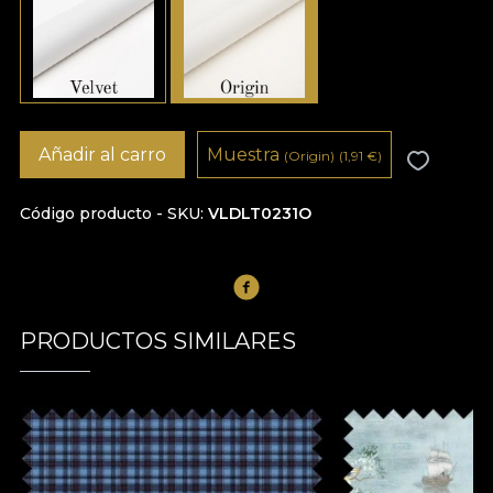
Añadir al carro
Muestra
(Origin)
(1,91
€
)
Código producto - SKU
VLDLT0231O
PRODUCTOS SIMILARES