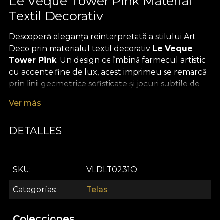
Le Veque Tower Pink Material
Textil Decorativ
Descoperă eleganța reinterpretată a stilului Art
Deco prin materialul textil decorativ
Le Veque
Tower Pink
. Un design ce îmbină farmecul artistic
cu accente fine de lux, acest imprimeu se remarcă
prin linii geometrice sofisticate și jocuri subtile de
culori pastelate, dominate de rozuri pudrate și
Ver más
tonuri delicate. Fiecare detaliu graphic amintește
de opulența anilor '20, aducând în interiorul casei o
DETALLES
atmosferă de rafinament și extravaganță modernă,
inspirată de nopțile pline de energie și muzică
swing.
SKU
VLDLT0231O
Versatilitatea este semnătura acestui material textil
premium: ideal pentru draperii statement, tapițerie
Categorías
Telas
care transformă orice piesă de mobilier într-un
veritabil obiect de artă, perne decorative ce adaugă
Colecciones