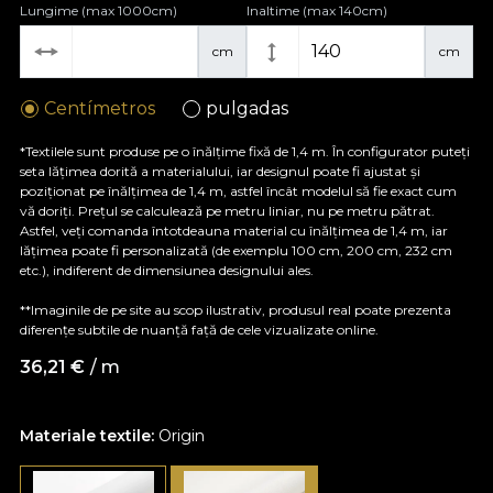
Lungime (max 1000cm)
Inaltime (max 140cm)
cm
cm
Centímetros
pulgadas
*Textilele sunt produse pe o înălțime fixă de 1,4 m. În configurator puteți
seta lățimea dorită a materialului, iar designul poate fi ajustat și
poziționat pe înălțimea de 1,4 m, astfel încât modelul să fie exact cum
vă doriți. Prețul se calculează pe metru liniar, nu pe metru pătrat.
Astfel, veți comanda întotdeauna material cu înălțimea de 1,4 m, iar
lățimea poate fi personalizată (de exemplu 100 cm, 200 cm, 232 cm
etc.), indiferent de dimensiunea designului ales.
**Imaginile de pe site au scop ilustrativ, produsul real poate prezenta
diferențe subtile de nuanță față de cele vizualizate online.
36,21
€
/ m
Materiale textile:
Origin