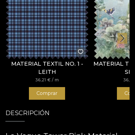
MATERIAL TEXTIL NO. 1 -
MATERIAL TE
LEITH
SH
36,21
€
/ m
36,2
Comprar
Com
DESCRIPCIÓN