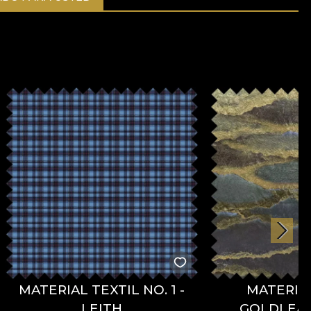
MATERIAL TEXTIL NO. 1 -
MATERIAL
LEITH
GOLDLEAF