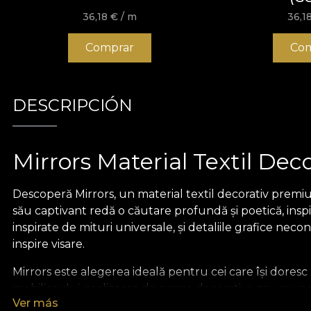
36,18
€
/ m
36,1
Comprar
Com
DESCRIPCIÓN
Mirrors Material Textil Dec
Descoperă Mirrors, un material textil decorativ premiu
său captivant redă o căutare profundă și poetică, inspi
inspirate de mituri universale, și detaliile grafice nec
inspire visare.
Mirrors este alegerea ideală pentru cei care își doresc 
mobilierului, realizarea de perne decorative sau cuver
Ver más
profunzime și personalitate oricărui proiect de design 