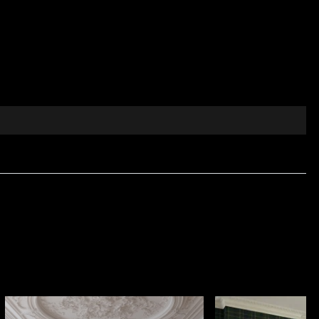
ului și frumusețea ascunsă a viselor. Fiecare piesă din
ual. Mirrors deschide porțile către o estetică
os. Lasă-te inspirat de colecțiile vladila.ro și creează
tul tactil și eleganța vizuală sunt esențiale. Realizat
ală bogată.
ezidențială, cât și pentru proiecte profesionale de