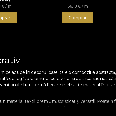
8
€
/ m
36,18
€
/ m
prar
Comprar
orativ
m ce aduce în decorul casei tale o compoziție abstractă, 
rată de legătura omului cu divinul și de ascensiunea cătr
onvenționale transformă fiecare metru de material într-un m
un material textil premium, sofisticat și versatil. Poate fi
turi care devin puncte focale ale camerei. Patternul abst
interior.