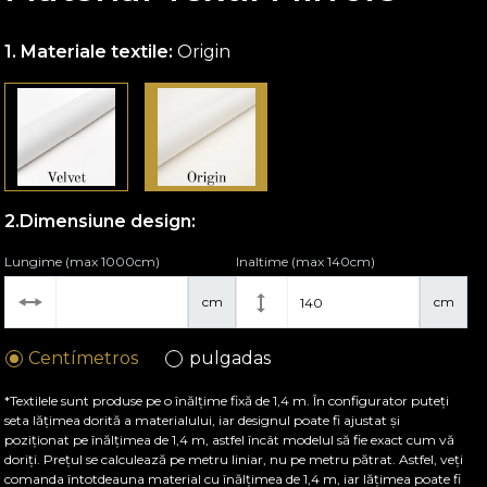
Materiale textile:
Origin
Dimensiune design:
Lungime (max 1000cm)
Inaltime (max 140cm)
cm
cm
Centímetros
pulgadas
*Textilele sunt produse pe o înălțime fixă de 1,4 m. În configurator puteți
seta lățimea dorită a materialului, iar designul poate fi ajustat și
poziționat pe înălțimea de 1,4 m, astfel încât modelul să fie exact cum vă
doriți. Prețul se calculează pe metru liniar, nu pe metru pătrat. Astfel, veți
comanda întotdeauna material cu înălțimea de 1,4 m, iar lățimea poate fi