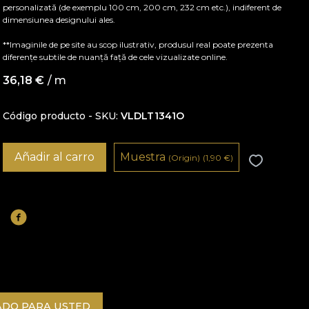
personalizată (de exemplu 100 cm, 200 cm, 232 cm etc.), indiferent de
dimensiunea designului ales.
**Imaginile de pe site au scop ilustrativ, produsul real poate prezenta
diferențe subtile de nuanță față de cele vizualizate online.
36,18
€
/ m
Código producto - SKU
VLDLT1341O
Añadir al carro
Muestra
(Origin)
(1,90
€
)
DO PARA USTED