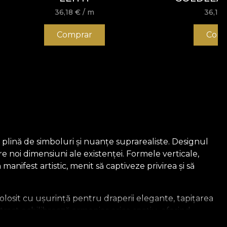
36,18
€
/ m
36,18
Comprar
Comp
plină de simboluri și nuanțe suprarealiste. Designul
e noi dimensiuni ale existenței. Formele verticale,
anifest artistic, menit să captiveze privirea și să
 folosit cu ușurință pentru draperii elegante, tapițarea
ract echilibrează armonios orice spațiu, oferind