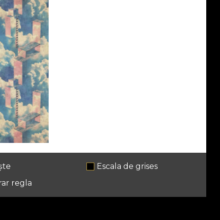
ște
Escala de grises
ar regla