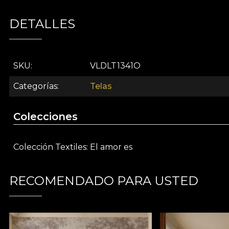
Parte din colecția exclusivistă Love is, acest material 
DETALLES
colecție este o invitație de a explora limitele estetic
neobișnuită, sensibilă și profundă, adresându-se celor 
Design artistic și abstract
– conferă unicitate și 
SKU
VLDLT1341O
Versatilitate excepțională
– potrivit pentru drape
Material textil premium
– rezistență și durabilit
Categorías
Telas
Inspirație suprarealistă
– aduce profunzime și ma
Parte din colecția Love is
– pentru cei care aprec
Colecciones
Alege Mirrors pentru a transforma spațiul tău într-o pov
un decor cu adevărat remarcabil.
Colección Textiles
El amor es
Material VELVET
RECOMENDADO PARA USTED
VELVET este un material tricotat cu textură moale și as
din
100% poliester
, acest material are o greutate de
Materialul are tratament
Water Repellent
și propriet