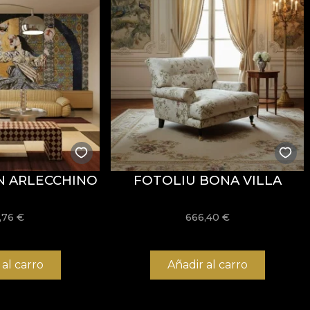
i
REACH
.
stență la uzură, având
60.000 rubs
la testul de abraziun
ormitatea la testul de inflamabilitate tip țigară.
N ARLECCHINO
FOTOLIU BONA VILLA
usă, fără înălbire, fără stoarcere prin răsucire, fără usc
,76
€
666,40
€
 al carro
Añadir al carro
 și structură rezistentă, potrivit pentru proiecte de amena
/mp oferă un echilibru foarte bun între flexibilitate, stab