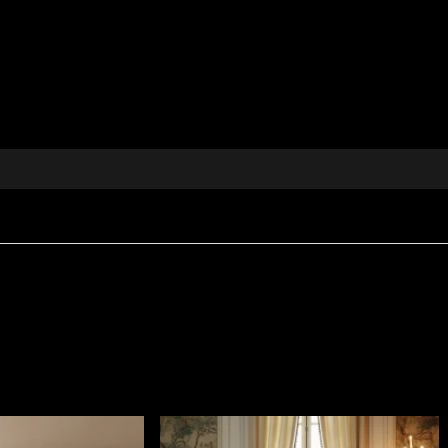
textil decorativ celebrează forța creatoare a subconștient
ului, transformând orice încăpere într-un adevărat poem viz
care caută originalitate în decor.
rafinament oricărui spațiu
rii, tapițerie, perne, cuverturi, fețe de masă
ate pentru uz decorativ intens
gie proiectului tău de design interior
iază arta și inovația în decor
este vizuală, unde emoțiile și estetica se întâlnesc armoni
pect sofisticat, conceput pentru interioare în care confor
300 g/mp
, ceea ce îi oferă consistență și o prezență vizu
ăți
Fire Retardant
, fiind potrivit atât pentru utilizare r