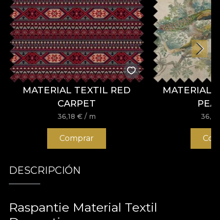
MATERIAL TEXTIL RED
MATERIAL 
CARPET
PEA
36,18
€
/ m
36,1
Comprar
Com
DESCRIPCIÓN
Raspantie Material Textil