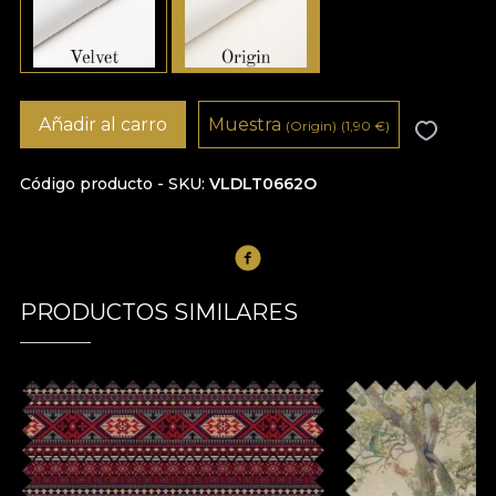
Añadir al carro
Muestra
(Origin)
(1,90
€
)
Código producto - SKU
VLDLT0662O
PRODUCTOS SIMILARES