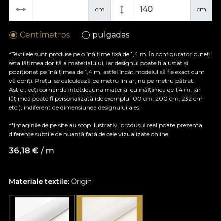
cm
cm
Centímetros
pulgadas
*Textilele sunt produse pe o înălțime fixă de 1,4 m. În configurator puteți
seta lățimea dorită a materialului, iar designul poate fi ajustat și
poziționat pe înălțimea de 1,4 m, astfel încât modelul să fie exact cum
vă doriți. Prețul se calculează pe metru liniar, nu pe metru pătrat.
Astfel, veți comanda întotdeauna material cu înălțimea de 1,4 m, iar
lățimea poate fi personalizată (de exemplu 100 cm, 200 cm, 232 cm
etc.), indiferent de dimensiunea designului ales.
**Imaginile de pe site au scop ilustrativ, produsul real poate prezenta
diferențe subtile de nuanță față de cele vizualizate online.
36,18
€
/ m
Materiale textile:
Origin