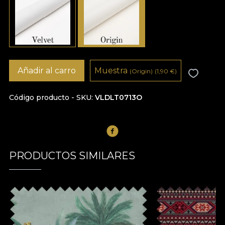
Añadir al carro
Muestra
(Origin)
(1,90
€
)
Código producto - SKU
VLDLT0713O
PRODUCTOS SIMILARES