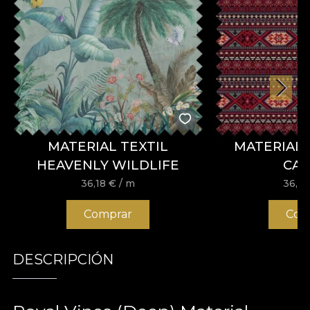
MATERIAL TEXTIL
MATERIAL 
HEAVENLY WILDLIFE
CA
36,18
€
/ m
36,1
Comprar
Com
DESCRIPCIÓN