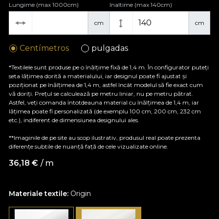
Lungime (max 1000cm)
Inaltime (max 140cm)
cm
cm
Centímetros
pulgadas
*Textilele sunt produse pe o înălțime fixă de 1,4 m. În configurator puteți
seta lățimea dorită a materialului, iar designul poate fi ajustat și
poziționat pe înălțimea de 1,4 m, astfel încât modelul să fie exact cum
vă doriți. Prețul se calculează pe metru liniar, nu pe metru pătrat.
Astfel, veți comanda întotdeauna material cu înălțimea de 1,4 m, iar
lățimea poate fi personalizată (de exemplu 100 cm, 200 cm, 232 cm
etc.), indiferent de dimensiunea designului ales.
**Imaginile de pe site au scop ilustrativ, produsul real poate prezenta
diferențe subtile de nuanță față de cele vizualizate online.
36,18
€
/ m
Materiale textile:
Origin