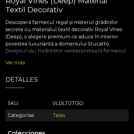
Royal Vines (Deep) Material
Textil Decorativ
Descoperă farmecul regal și misterul grădinilor
secrete cu materialul textil decorativ Royal Vines
(Deep), o alegere premium ce aduce în interior
povestea luxuriantă a domeniului Stucatto.
Designul său încântător reinterpretează farmecul
viu al naturii, cu motifuri bogate de viță de vie,
Ver más
ciorchini generosi și flori agățătoare care se
unduiesc elegant într-o compoziție vibrantă, plină
DETALLES
de profunzime și culoare. Paleta cromatică adâncă,
cu nuanțe saturate de verde, auriu și accente
exotice, recreează senzația unei grădini regale,
transformând orice decor într-o adevărată oază de
SKU
VLDLT0713O
rafinament.
Categorías
Telas
Royal Vines (Deep) este un material textil premium
ce inspiră versatilitate și creativitate. Poate fi folosit
Colecciones