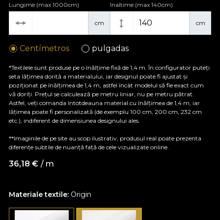
Lungime (max 1000cm)
Inaltime (max 140cm)
cm
cm
Centímetros
pulgadas
*Textilele sunt produse pe o înălțime fixă de 1,4 m. În configurator puteți
seta lățimea dorită a materialului, iar designul poate fi ajustat și
poziționat pe înălțimea de 1,4 m, astfel încât modelul să fie exact cum
vă doriți. Prețul se calculează pe metru liniar, nu pe metru pătrat.
Astfel, veți comanda întotdeauna material cu înălțimea de 1,4 m, iar
lățimea poate fi personalizată (de exemplu 100 cm, 200 cm, 232 cm
etc.), indiferent de dimensiunea designului ales.
**Imaginile de pe site au scop ilustrativ, produsul real poate prezenta
diferențe subtile de nuanță față de cele vizualizate online.
36,18
€
/ m
Materiale textile:
Origin