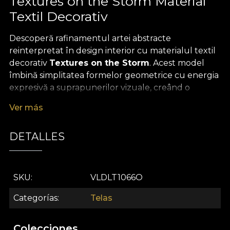
Textures on the Storm Material
Textil Decorativ
Descoperă rafinamentul artei abstracte
reinterpretat în design interior cu materialul textil
decorativ
Textures on the Storm
. Acest model
îmbină simplitatea formelor geometrice cu energia
expresivă a suprapunerilor vizuale, creând o
compoziție hipnotică ce transformă orice spațiu
Ver más
într-o reală galerie de artă contemporană. Paleta
cromatică echilibrată, ce variază de la nuanțe
DETALLES
pastelate la accente vibrante, adaugă profunzime
și dinamism, invitând privitorul să descopere de
fiecare dată detalii noi.
SKU
VLDLT1066O
Versatilitatea acestui material textil premium îți
oferă libertatea de a-l integra cu ușurință în orice
Categorías
Telas
concept de decor: de la draperii spectaculoase care
devin punctul central al camerei, la tapițarea
Colecciones