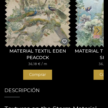
MATERIAL TEXTIL EDEN
MATERIAL TE
PEACOCK
SH
36,18
€
/ m
36,1
Comprar
Com
DESCRIPCIÓN