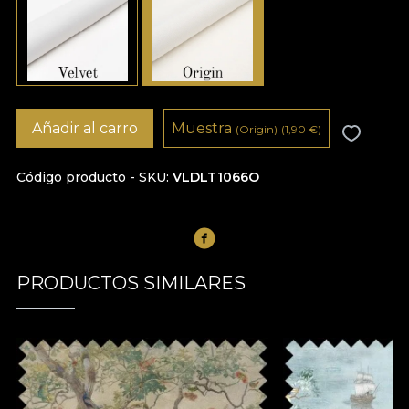
Añadir al carro
Muestra
(Origin)
(1,90
€
)
Código producto - SKU
VLDLT1066O
PRODUCTOS SIMILARES