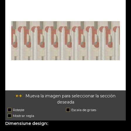
Mueva la imagen para seleccionar la sección
deseada
Rotește
Escala de grises
Mostrar regla
Dimensiune design: