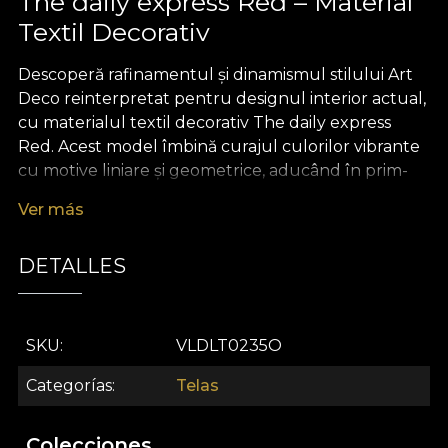
The daily express Red – Material
Textil Decorativ
Descoperă rafinamentul și dinamismul stilului Art
Deco reinterpretat pentru designul interior actual,
cu materialul textil decorativ The daily express
Red. Acest model îmbină curajul culorilor vibrante
cu motive liniare și geometrice, aducând în prim-
plan nuanțe bogate de roșu intens, accente
Ver más
metalice subtile și elemente inspirate din arta
decorativă a anilor '20. Fiecare detaliu este desenat
DETALLES
cu atenție, pentru a crea un impact vizual
memorabil și pentru a transforma orice spațiu într-
un manifest al eleganței moderne.
SKU
VLDLT0235O
Versatilitatea acestui material textil premium îl
recomandă atât pentru decoruri rezidențiale, cât și
Categorías
Telas
pentru proiecte de amenajare sofisticate. Poți folosi
The daily express Red pentru draperii dramatice,
Colecciones