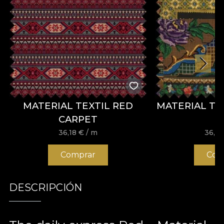
MATERIAL TEXTIL RED
MATERIAL TE
CARPET
36,18
€
/ m
36,1
Comprar
Com
DESCRIPCIÓN