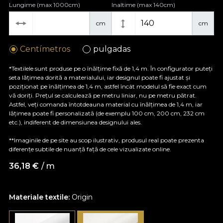
Lungime (max 1000cm)
Inaltime (max 140cm)
cm
cm
Centímetros
pulgadas
*Textilele sunt produse pe o înălțime fixă de 1,4 m. În configurator puteți
seta lățimea dorită a materialului, iar designul poate fi ajustat și
poziționat pe înălțimea de 1,4 m, astfel încât modelul să fie exact cum
vă doriți. Prețul se calculează pe metru liniar, nu pe metru pătrat.
Astfel, veți comanda întotdeauna material cu înălțimea de 1,4 m, iar
lățimea poate fi personalizată (de exemplu 100 cm, 200 cm, 232 cm
etc.), indiferent de dimensiunea designului ales.
**Imaginile de pe site au scop ilustrativ, produsul real poate prezenta
diferențe subtile de nuanță față de cele vizualizate online.
36,18
€
/ m
Materiale textile:
Origin