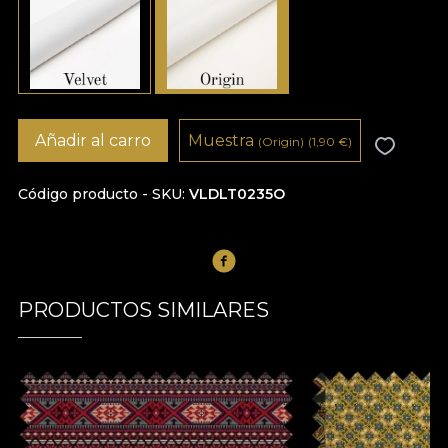
Añadir al carro
Muestra
(Origin)
(1,90
€
)
Código producto - SKU
VLDLT0235O
PRODUCTOS SIMILARES