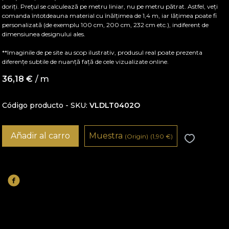
doriți. Prețul se calculează pe metru liniar, nu pe metru pătrat. Astfel, veți
comanda întotdeauna material cu înălțimea de 1,4 m, iar lățimea poate fi
personalizată (de exemplu 100 cm, 200 cm, 232 cm etc.), indiferent de
dimensiunea designului ales.
**Imaginile de pe site au scop ilustrativ, produsul real poate prezenta
diferențe subtile de nuanță față de cele vizualizate online.
36,18
€
/ m
Código producto - SKU
VLDLT0402O
Añadir al carro
Muestra
(Origin)
(1,90
€
)