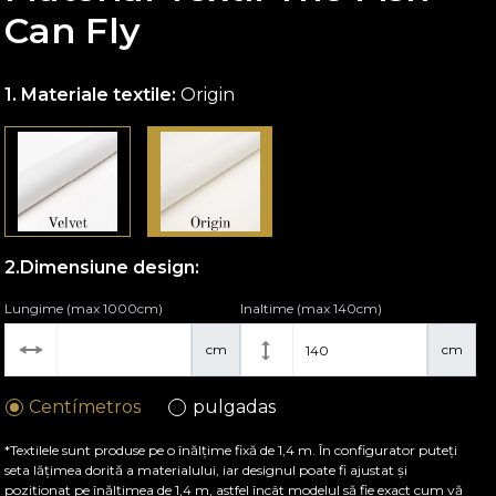
Can Fly
Materiale textile:
Origin
Dimensiune design:
Lungime (max 1000cm)
Inaltime (max 140cm)
cm
cm
Centímetros
pulgadas
*Textilele sunt produse pe o înălțime fixă de 1,4 m. În configurator puteți
seta lățimea dorită a materialului, iar designul poate fi ajustat și
poziționat pe înălțimea de 1,4 m, astfel încât modelul să fie exact cum vă