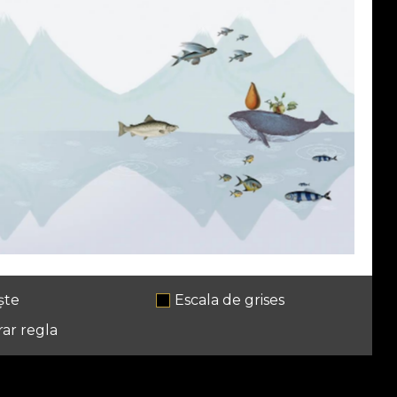
ște
Escala de grises
ar regla