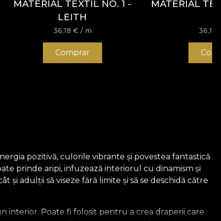
MATERIAL TEXTIL NO. 1 -
MATERIAL TEX
LEITH
36,18
€
/ m
36,18
Comprar
Comp
nergia pozitivă, culorile vibrante și povestea fantastică
ate prinde aripi, infuzează interiorul cu dinamism și
 și adulții să viseze fără limite și să se deschidă către
interior. Poate fi folosit pentru a crea draperii care