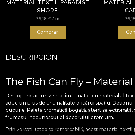
MATERIAL TEXTIL PARADISE
MATERIAL 
SHORE
CA
36,18
€
/ m
36,1
Comprar
Com
DESCRIPCIÓN
The Fish Can Fly – Material
Descoperă un univers al imaginației cu materialul textil
aduc un plus de originalitate oricărui spațiu. Designul
bucurie. Paleta cromatică bogată, atent selecționată, cre
frumosul necunoscut al decorului premium.
Prin versatilitatea sa remarcabilă, acest material text