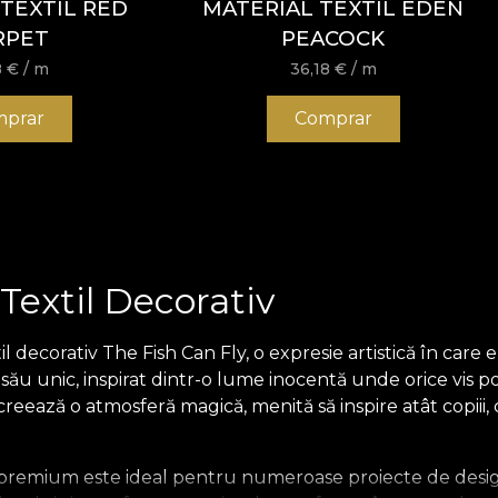
TEXTIL RED
MATERIAL TEXTIL EDEN
RPET
PEACOCK
8
€
/ m
36,18
€
/ m
prar
Comprar
 Textil Decorativ
 decorativ The Fish Can Fly, o expresie artistică în care e
 său unic, inspirat dintr-o lume inocentă unde orice vis po
ează o atmosferă magică, menită să inspire atât copiii, cât
il premium este ideal pentru numeroase proiecte de design 