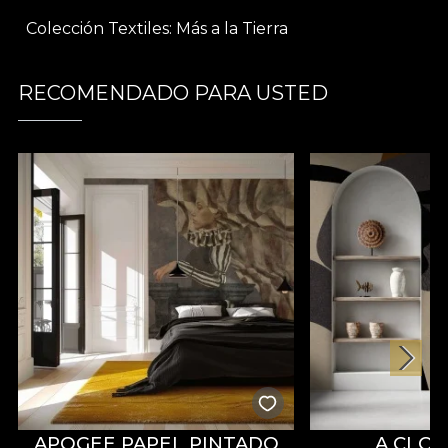
elegante sau fețe de masă cu aer sofisticat,
Vea
Colección Textiles
Más a la Tierra
(warm)
devine elementul definitoriu al decorului
tău.
RECOMENDADO PARA USTED
Parte din colecția
Más A Tierra
, acest material
textil decorativ reflectă tendințele moderne ale
designului biofilic, integrând elemente vegetale
într-o manieră artistică și plină de rafinament.
Inspirată de dorința de a aduce natura mai aproape
de spațiile urbane, colecția propune piese ce
trezesc simțurile și transformă orice interior într-un
refugiu paradisiac.
Design vegetal luxuriant
– frunziș bogat și
detaliat pentru un decor sofisticat și exotic
Cromatică caldă și echilibrată
– nuanțe
armonioase, ușor de integrat în orice stil de
design interior
Versatilitate excepțională
– ideal pentru
APOGEE PAPEL PINTADO
A CLO