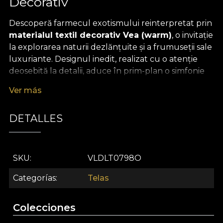
Decorativ
Descoperă farmecul exotismului reinterpretat prin
materialul textil decorativ Vea (warm)
, o invitație
la explorarea naturii dezlănțuite și a frumuseții sale
luxuriante. Designul inedit, realizat cu o atenție
deosebită la detalii, aduce în prim-plan o simfonie
de frunze stilizate, conturate cu măiestrie artistică,
Ver más
care par să prindă viață pe orice suprafață.
Cromatica subtilă, cu tonuri calde și nuanțe
DETALLES
inspirate din insule tropicale, transformă fiecare
spațiu într-o oază vibrantă, ideală pentru momente
de relaxare și contemplare.
SKU
VLDLT0798O
Versatilitatea acestui
material textil premium
te
inspiră să-l utilizezi atât în amenajările personale,
Categorías
Telas
cât și în proiecte de design interior spectaculoase.
Perfect pentru draperii care aduc prospețime
Colecciones
ferestrelor, tapițerie de mobilier ce iese din tipare,
perne decorative cu accente naturale, cuverturi