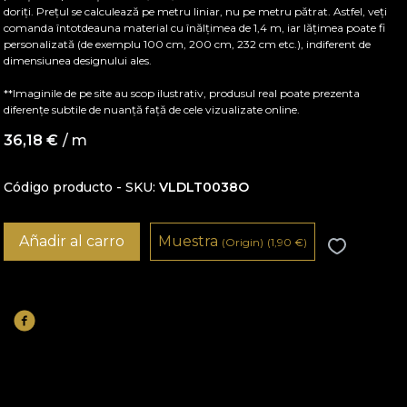
doriți. Prețul se calculează pe metru liniar, nu pe metru pătrat. Astfel, veți
comanda întotdeauna material cu înălțimea de 1,4 m, iar lățimea poate fi
personalizată (de exemplu 100 cm, 200 cm, 232 cm etc.), indiferent de
dimensiunea designului ales.
**Imaginile de pe site au scop ilustrativ, produsul real poate prezenta
diferențe subtile de nuanță față de cele vizualizate online.
36,18
€
/ m
Código producto - SKU
VLDLT0038O
Añadir al carro
Muestra
(Origin)
(1,90
€
)