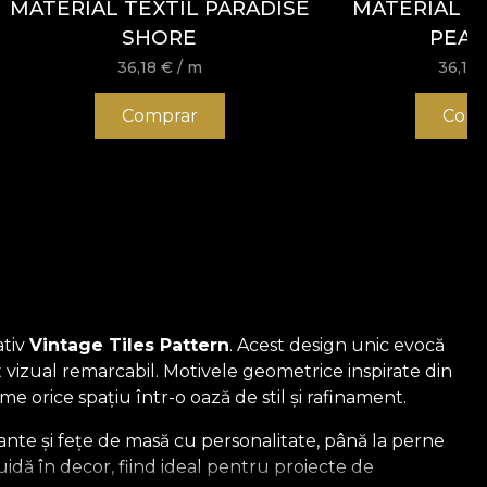
MATERIAL TEXTIL PARADISE
MATERIAL T
SHORE
PEA
36,18
€
/ m
36,18
Comprar
Comp
ativ
Vintage Tiles Pattern
. Acest design unic evocă
t vizual remarcabil. Motivele geometrice inspirate din
 orice spațiu într-o oază de stil și rafinament.
gante și fețe de masă cu personalitate, până la perne
uidă în decor, fiind ideal pentru proiecte de