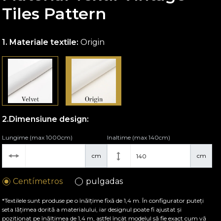
Tiles Pattern
Materiale textile:
Origin
Dimensiune design:
Lungime (max 1000cm)
Inaltime (max 140cm)
cm
cm
Centímetros
pulgadas
*Textilele sunt produse pe o înălțime fixă de 1,4 m. În configurator puteți
seta lățimea dorită a materialului, iar designul poate fi ajustat și
poziționat pe înălțimea de 1,4 m, astfel încât modelul să fie exact cum vă