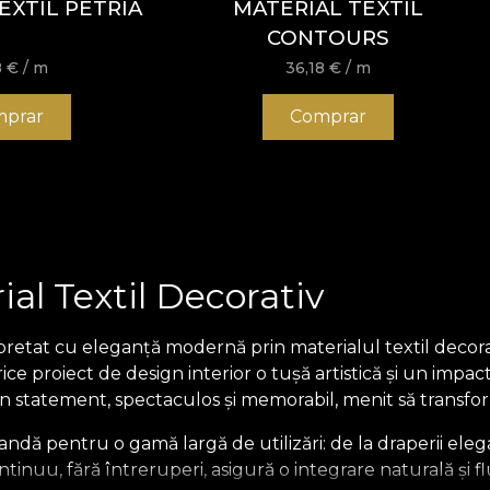
EXTIL PETRIA
MATERIAL TEXTIL
CONTOURS
8
€
/ m
36,18
€
/ m
prar
Comprar
ial Textil Decorativ
pretat cu eleganță modernă prin materialul textil decor
ce proiect de design interior o tușă artistică și un impac
n statement, spectaculos și memorabil, menit să transforme
andă pentru o gamă largă de utilizări: de la draperii ele
tinuu, fără întreruperi, asigură o integrare naturală și fl