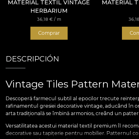
MATERIAL TEXTIL VINTAGE
MATERIAL T
HERBARIUM
36,18
€
/ m
36,1
Comprar
Com
DESCRIPCIÓN
Vintage Tiles Pattern Mater
Descoperă farmecul subtil al epocilor trecute reinter
rafinamentul gresiei decorative vintage, aducând în ori
arta tradițională se îmbină armonios, creând un patter
Versatilitatea acestui material textil premium îl recom
decorative sau tapițerie pentru mobilier. Patternul con