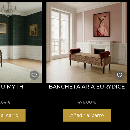
i
REACH
.
stență la uzură, având
60.000 rubs
la testul de abraziun
ormitatea la testul de inflamabilitate tip țigară.
IU MYTH
BANCHETA ARIA EURYDICE
usă, fără înălbire, fără stoarcere prin răsucire, fără usc
,64
€
476,00
€
 al carro
Añadir al carro
 și structură rezistentă, potrivit pentru proiecte de amena