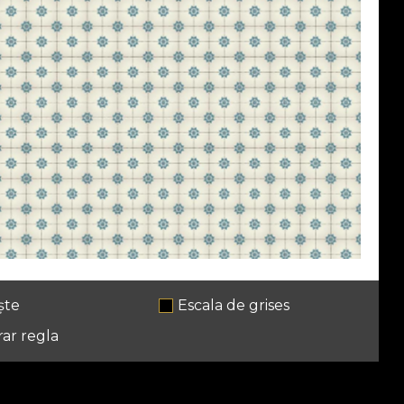
ște
Escala de grises
ar regla