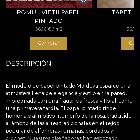
POMUL VIETII PAPEL
TAPET U
PINTADO
36,16
€
/ m2
36,16
Comprar
Com
DESCRIPCIÓN
El modelo de papel pintado Moldova esparce una
atmósfera llena de elegancia y estilo en la pared,
impregnada con una fragancia fresca y floral, como
una primavera tardía. El papel pintado rinde
homenaje al motivo fitomorfo de la rosa, traducido
al ámbito de las artes tradicionales en el tejido
popular de alfombras rumanas, bordados y
crochet. Nuestros diseñadores han esbozado