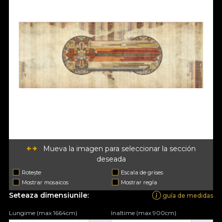
Mueva la imagen para seleccionar la sección
deseada
Rotește
Escala de grises
Mostrar mosaicos
Mostrar regla
Seteaza dimensiunile:
guía de medidas
Lungime (max 1664cm)
Inaltime (max 900cm)