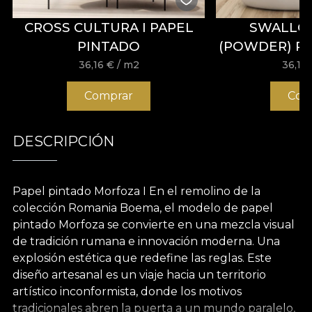
CROSS CULTURA I PAPEL
SWALLO
PINTADO
(POWDER) P
36,16
€
/ m2
36,16
Comprar
Com
DESCRIPCIÓN
Papel pintado Morfoza I En el remolino de la
colección Romania Boema, el modelo de papel
pintado Morfoza se convierte en una mezcla visual
de tradición rumana e innovación moderna. Una
explosión estética que redefine las reglas. Este
diseño artesanal es un viaje hacia un territorio
artístico inconformista, donde los motivos
tradicionales abren la puerta a un mundo paralelo,