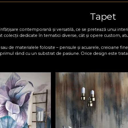
Tapet
înfățișare contemporană și versatilă, ce se pretează unui inter
 colecții dedicate în tematici diverse, cât și opere custom, atu
 sau de materialele folosite – pensule și acuarele, creioane fin
rimul rând cu un substrat de pasiune. Orice design este tratat 
a și fericirea celor ce ne aleg sa le colorăm un “acasă” al visuril