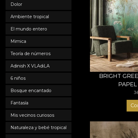
Dolor
Ambiente tropical
El mundo entero
Mimica
Teoría de números
Adinish X VLAdiLA
BRIGHT GREE
6 niños
PAPEL
Bosque encantado
3
Fantasía
Co
Mis vecinos curiosos
Naturaleza y bebé tropical