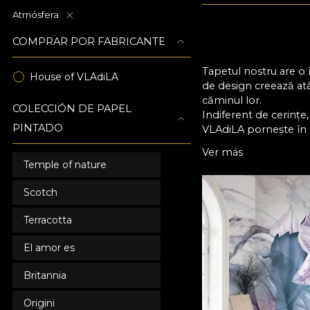
Atmósfera
COMPRAR POR FABRICANTE
Tapetul nostru are o 
House of VLAdiLA
de design creează atât
căminul lor.
COLECCIÓN DE PAPEL
Indiferent de cerințe,
PINTADO
VLAdiLA pornește în p
alimentat de satisfacți
Ver más
Temple of nature
Scotch
Terracotta
El amor es
Britannia
Origini