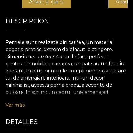
Añadir al carro
Añadir 
DESCRIPCIÓN
Pernele sunt realizate din catifea, un material
bogat si pretios, extrem de placut la atingere.
Dimensiunea de 43 x 43 cm le face perfecte
pentru a innobila o canapea, un pat sau un fotoliu
elegant. In plus, printurile complimenteaza fiecare
stil de amenajare interioara. Intr-un decor
minimalist, aceasta perna creeaza accente de
culoare. In schimb, in cadrul unei amenajari
moderne sau eclectice, printul se conecteaza
Ver más
cromatic la celelalte textile si decoratiuni, pentru
un decor elegant si armonios.
DETALLES
Casa de design VLAdiLA ofera clientilor ocazia de a
se bucura de experienta propriului spatiu. De