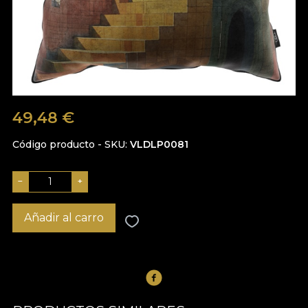
49,48
€
Código producto - SKU
VLDLP0081
−
+
Añadir al carro