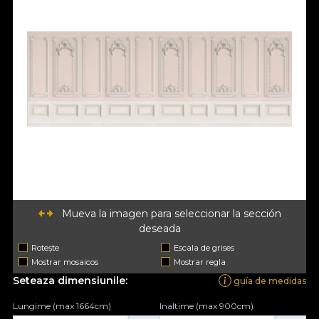
Mueva la imagen para seleccionar la sección
deseada
Rotește
Escala de grises
Mostrar mosaicos
Mostrar regla
Seteaza dimensiunile:
guía de medidas
Lungime (max 1664cm)
Inaltime (max 900cm)