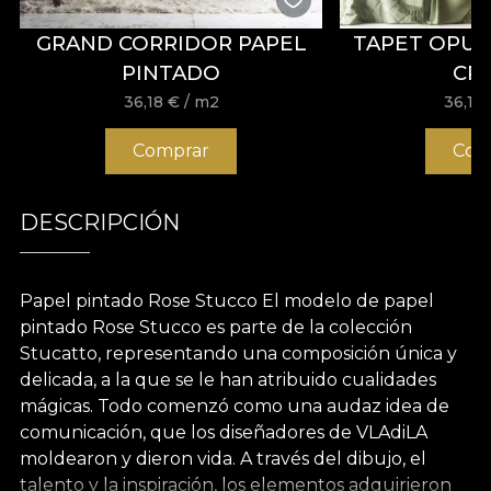
GRAND CORRIDOR PAPEL
TAPET OPUL
PINTADO
CR
36,18
€
/ m2
36,18
Comprar
Com
DESCRIPCIÓN
Papel pintado Rose Stucco El modelo de papel
pintado Rose Stucco es parte de la colección
Stucatto, representando una composición única y
delicada, a la que se le han atribuido cualidades
mágicas. Todo comenzó como una audaz idea de
comunicación, que los diseñadores de VLAdiLA
moldearon y dieron vida. A través del dibujo, el
talento y la inspiración, los elementos adquirieron