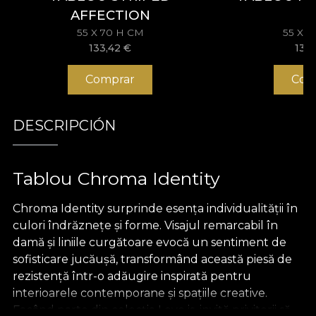
AFFECTION
55 X 70 H CM
55 X 
133,42
€
133
Comprar
Com
DESCRIPCIÓN
Tablou Chroma Identity
Chroma Identity surprinde esența individualității în
culori îndrăznețe și forme. Visajul remarcabil în
damă și liniile curgătoare evocă un sentiment de
sofisticare jucăușă, transformând această piesă de
rezistență într-o adăugire inspirată pentru
interioarele contemporane și spațiile creative.
Facând parte din colecția Love is, invită privitorii să