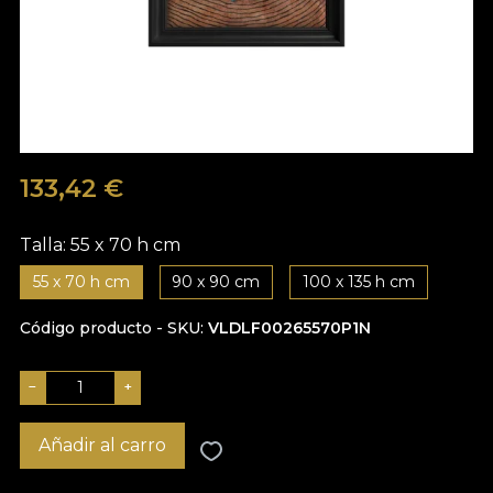
133,42
€
Talla:
55 x 70 h cm
55 x 70 h cm
90 x 90 cm
100 x 135 h cm
Código producto - SKU
VLDLF00265570P1N
−
+
Añadir al carro