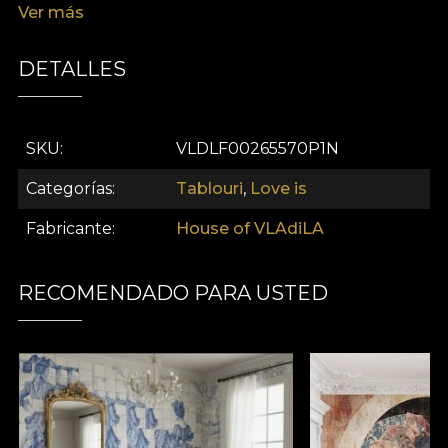
Ver más
reflecteze asupra texturilor iubirii și auto-exprimării.
DETALLES
SKU
VLDLF00265570P1N
Categorías
Tablouri
,
Love is
Fabricante
House of VLAdiLA
RECOMENDADO PARA USTED