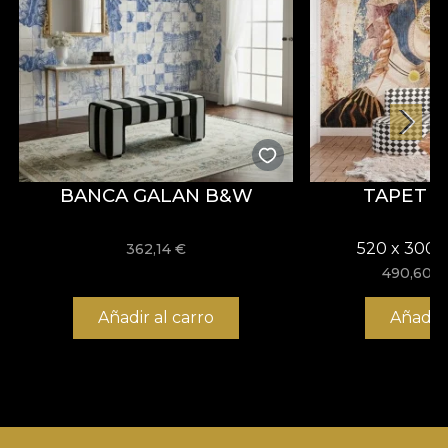
BANCA GALAN B&W
TAPET 
520 x 300 
362,14
€
490,60
€
Añadir al carro
Añadir 