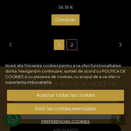
36,18
€
Comprar
1
2
Acest site foloseste cookies pentru a va oferi functionalitatea
dorita. Navigand in continuare, sunteti de acord cu
POLITICA DE
COOKIES
si cu plasarea de cookies, cu scopul de a va oferi o
experienta imbunatatita.
SUSCRÍBASE A NUESTRO BOLETÍN
Aceptar todas las cookies
Nombre
Solo las cookies esenciales
Email
PREFERENCIAS COOKIES
ABONARSE