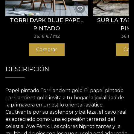
TORRI DARK BLUE PAPEL
SUR LA TAB
PINTADO
PIN
36,18
€
/ m2
36,18
Comprar
Com
DESCRIPCIÓN
Papel pintado Torri ancient gold El papel pintado
Torri ancient gold invita a tu hogar la jovialidad de
la primavera en un estilo oriental-asiático.
Cautivante por su esplendor y belleza, el pavo real
es apreciado como una expresión terrenal del
celestial Ave Fénix. Los colores hipnotizantes y la
multitud de ojos con los que su cola está adornada