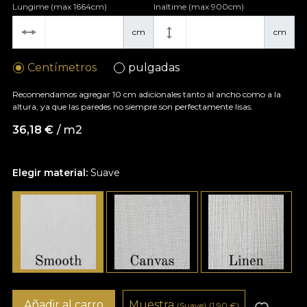
Lungime (max 1664cm)
Inaltime (max 900cm)
cm
cm
Centímetros
pulgadas
Recomendamos agregar 10 cm adicionales tanto al ancho como a la
altura, ya que las paredes no siempre son perfectamente lisas.
36,18
€
/ m2
Elegir material:
Suave
Añadir al carro
Muestra
(Suave)
(1,90
€
)