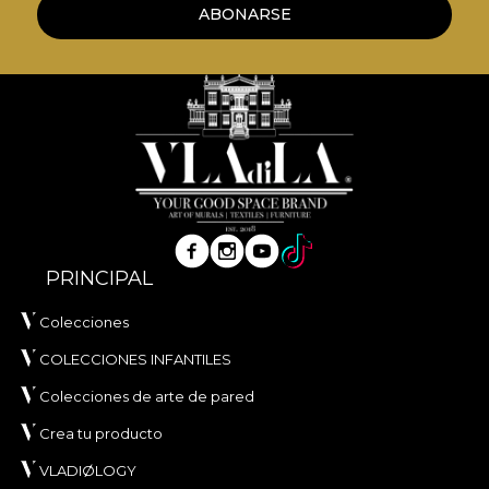
ABONARSE
naturaleza, todos nuestros papeles pintados están
hechos de materiales naturales, ecológicos y
biodegradables. **House of VLAdiLA recomienda
usar su propio adhesivo para aplicar el papel
pintado. De esta manera, podrás disfrutar de un
proceso de re-decoración rápido, seguro y eficiente
que cumple con los más altos estándares de
calidad.
PRINCIPAL
Colecciones
COLECCIONES INFANTILES
Colecciones de arte de pared
Crea tu producto
VLADIØLOGY