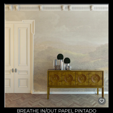
Dacă te fascinează ideea de a avea un dormitor care să spună
o poveste unică prin fiecare culoare și detaliu, atunci merită să
descoperi colecțiile noastre de tapete pentru dormitor. Acum,
ai ocazia să-ți exprimi creativitatea și să creezi un ambient care
să surprindă ceea ce îți dorești. La VLAdiLA poți descoperi
numeroase opțiuni care se potrivesc cu diferite design-uri și ai
sprijinul nostru pentru a putea alege un model de poveste, de
care te vei bucura în fiecare zi. Un simplu tapet în dormitor
poate face diferența, așa că poți miza pe imprimeuri discrete,
în nuanțe neutre, dacă îți dorești un spațiu calm, relaxant, sau
poți opta pentru modele spectaculoase, dacă vrei să transformi
complet încăperea. Tu decizi!
Alege tapetul premium VLAdiLA
pentru un dormitor cu design
elegant
Orice tapet de dormitor pe care îl găsești la noi este proiectat
să reziste în timp, iar culorile și formele își păstrează
intensitatea, chiar și după mulți ani de utilizare. Pentru tine,
acest lucru înseamnă o investiție sigură și un decor care nu se
demodează. Mai mult, acum ai ocazia de a alege textura
preferată, care se potrivește cel mai bine în spațiul tău și care
BREATHE IN/OUT PAPEL PINTADO