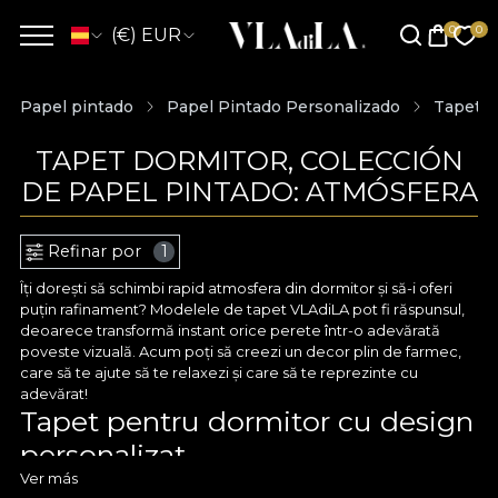
(€) EUR
Papel pintado
Papel Pintado Personalizado
Tapet D
TAPET DORMITOR, COLECCIÓN
DE PAPEL PINTADO: ATMÓSFERA
Refinar por
1
Îți dorești să schimbi rapid atmosfera din dormitor și să-i oferi
puțin rafinament? Modelele de tapet VLAdiLA pot fi răspunsul,
deoarece transformă instant orice perete într-o adevărată
poveste vizuală. Acum poți să creezi un decor plin de farmec,
care să te ajute să te relaxezi și care să te reprezinte cu
adevărat!
Tapet pentru dormitor cu design
personalizat
Ver más